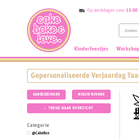
Skip
Op werkdagen voor
13:00
to
content
Kinderfeestjes
Workshop
Gepersonaliseerde Verjaardag Taa
AANBIEDINGEN
NIEUW BINNEN
TERUG NAAR OVERZICHT
Categorie
@CakeBox