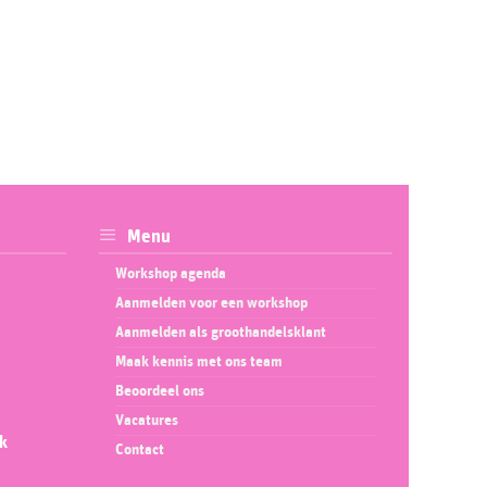
Menu
Workshop agenda
Aanmelden voor een workshop
Aanmelden als groothandelsklant
Maak kennis met ons team
Beoordeel ons
Vacatures
ok
Contact