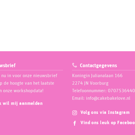
wsbrief
Contactgegevens
e nu in voor onze nieuwsbrief
Koningin Julianalaan 166
op de hoogte van het laatste
2274 JN Voorburg
n onze workshopdata!
Telefoonnummer: 0707536440
Email: info@cakebakelove.nl
ik wil mij aanmelden
Volg ons via Instagram
Vind ons leuk op Facebo