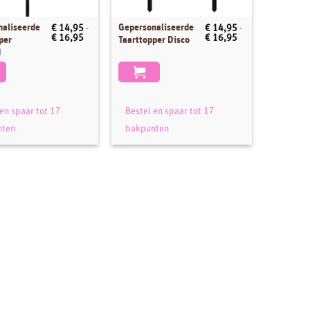
naliseerde
Gepersonaliseerde
€
14,95
-
€
14,95
-
Dit
Prijsklasse:
Prijsklasse:
€
16,95
€
16,95
per
Taarttopper Disco
product
€ 14,95
€ 14,95
d
tot
tot
heeft
€ 16,95
€ 16,95
e
meerdere
.
variaties.
Deze
en spaar tot 17
Bestel en spaar tot 17
optie
nten
bakpunten
kan
gekozen
worden
op
de
pagina
productpagina