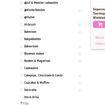
@Juf & Meester cadeautjes
Geperso
Dit
@Kinderfeestjes
Taarttop
product
@Outlet
Wietbla
heeft
Airbrush
meerder
variaties
Bakmixen
Deze
Bestel 
Bakpakketten
optie
bakpu
Bakvormen
kan
gekozen
Bloemen maken
worden
Boeken & Magazines
op
Cadeaubon
de
product
Cakepops, Chocolade & Candy
Cupcakes & Muffins
Decoratie
Dip & Drips
Prijs
Dozen & Dummies