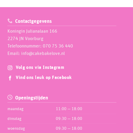
op
op
de
de
productpagina
productpagina
Contactgegevens
Koningin Julianalaan 166
2274 JN Voorburg
Telefoonnummer: 070 75 36 440
Email: info@cakebakelove.nl
Volg ons via Instagram
Vind ons leuk op Facebook
Openingstijden
maandag
11:00 — 18:00
dinsdag
09:30 — 18:00
woensdag
09:30 — 18:00