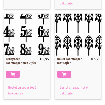
gekozen
gekozen
bakpunten
worden
worden
op
op
de
de
productpagina
productpagina
Teddybeer
Raket Taarttopper
€
5,95
€
5,95
Dit
Dit
Taarttopper met Cijfer
met Cijfer
product
product
heeft
heeft
meerdere
meerdere
variaties.
variaties.
Deze
Deze
Bestel en spaar tot 6
Bestel en spaar tot 6
optie
optie
bakpunten
bakpunten
kan
kan
gekozen
gekozen
worden
worden