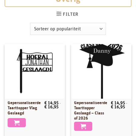
FILTER
Gepersonaliseerde
Gepersonaliseerde
€
14,95
-
€
14,95
-
Dit
Dit
Prijsklasse:
Prijsk
€
16,95
€
16,95
Taarttopper Vlag
Taarttopper
product
product
€ 14,95
€ 14,
Geslaagd
Geslaagd – Class
tot
tot
heeft
heeft
of 2026
€ 16,95
€ 16,
meerdere
meerdere
variaties.
variaties.