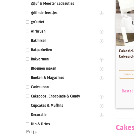
@Juf & Meester cadeautjes
@Kinderfeestjes
@Outlet
Airbrush
Bakmixen
Bakpakketten
Cakesicl
Cakesicl
Bakvormen
Bloemen maken
Lees v
Boeken & Magazines
Cadeaubon
Bestel
Cakepops, Chocolade & Candy
Cupcakes & Muffins
Decoratie
Dip & Drips
Cakes
Prijs
Dozen & Dummies