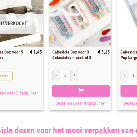
UITVERKOCHT
es Box voor 5
Cakesicle Box voor 3
Cakesicl
€
1,45
€
3,15
es
Cakesicles – pack of 2
Pop Larg
Cakesicle Box voor 3 Cakesicles - pack of 2 aantal
Cakesicle
erder
 en spaar 2 bakpunten
Bestel en spaar 4 bakpunten
Bestel 
icle dozen voor het mooi verpakken van 