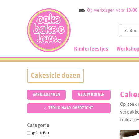
Skip
Op werkdagen voor
13:00
to
content
Kinderfeestjes
Workshop
Cakesicle dozen
Cake
AANBIEDINGEN
NIEUW BINNEN
Op zoek 
TERUG NAAR OVERZICHT
verpakke
traktatie
Categorie
@CakeBox