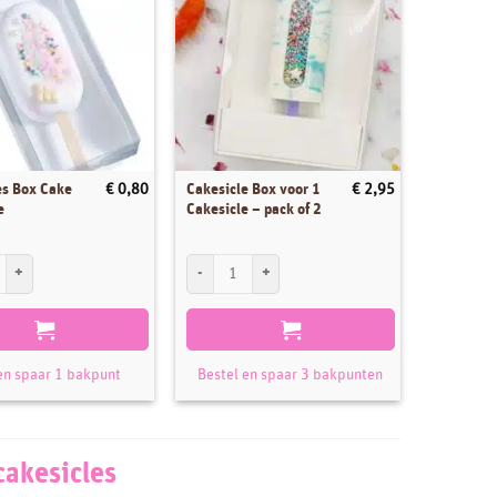
es Box Cake
Cakesicle Box voor 1
€
0,80
€
2,95
e
Cakesicle – pack of 2
s Box Cake Pop Large aantal
Cakesicle Box voor 1 Cakesicle - pack of 2 aantal
en spaar 1 bakpunt
Bestel en spaar 3 bakpunten
cakesicles