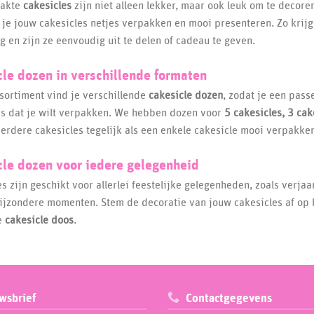
aakte
cakesicles
zijn niet alleen lekker, maar ook leuk om te decor
je jouw cakesicles netjes verpakken en mooi presenteren. Zo krij
ng en zijn ze eenvoudig uit te delen of cadeau te geven.
le dozen in verschillende formaten
ssortiment vind je verschillende
cakesicle dozen
, zodat je een pass
es dat je wilt verpakken. We hebben dozen voor
5 cakesicles, 3 cak
erdere cakesicles tegelijk als een enkele cakesicle mooi verpakke
cle dozen voor iedere gelegenheid
s zijn geschikt voor allerlei feestelijke gelegenheden, zoals verja
ijzondere momenten. Stem de decoratie van jouw cakesicles af op
e
cakesicle doos
.
wsbrief
Contactgegevens