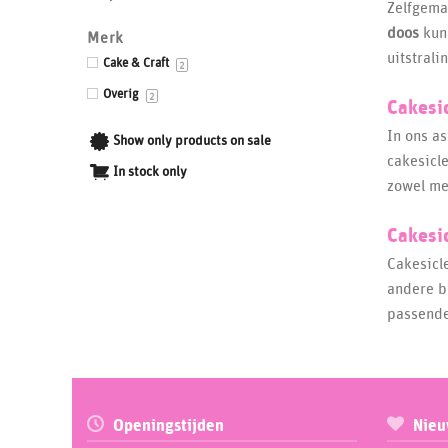
Zelfgem
Drums & Boards
doos
kun 
Merk
uitstrali
Eetbaar kant
Cake & Craft
2
Eetbare prints
Overig
2
Cakesic
Fondant, Icing & Marsepein
In ons a
Show only products on sale
Gepersonaliseerde Taarttoppers
cakesicl
In stock only
Gereedschappen & Materialen
zowel me
Icing
Cakesi
Impressie en Embossing matten & stempels
Cakesicle
Ingrediënten
andere b
Isomalt
passend
Kleurstoffen
Siliconen mallen
Smaakstoffen
Openingstijden
Nieu
Standaards