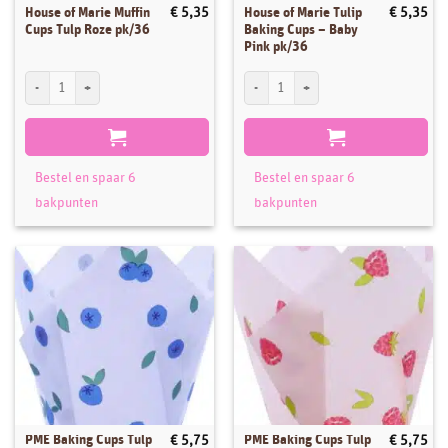
House of Marie Muffin
House of Marie Tulip
€
5,35
€
5,35
Cups Tulp Roze pk/36
Baking Cups – Baby
Pink pk/36
House of Marie Muffin Cups Tulp Roze pk/36 aantal
House of Marie Tulip Baking Cups - Baby
Bestel en spaar 6
Bestel en spaar 6
bakpunten
bakpunten
PME Baking Cups Tulp
PME Baking Cups Tulp
€
5,75
€
5,75