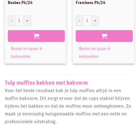
Bosbes Pk/24
Framboos Pk/24
PME Baking Cups Tulp Bosbes Pk/24 aantal
PME Baking Cups Tulp Framboos Pk/24 a
Bestel en spaar 6
Bestel en spaar 6
bakpunten
bakpunten
Tulp muffins bakken met bakvorm
Voor het beste resultaat bak je tulp muffins altijd in een
muffin bakvorm. Dit zorgt ervoor dat de cups stabiel blijven
tijdens het bakken en dat de muffins mooi omhoogkomen. Zo
maak je eenvoudig huisgemaakte muffins met een nette en
professionele uitstraling.