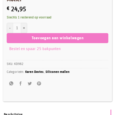
€
24,95
Slechts 1 resterend op voorraad
Karen Davies Silicone Mould - Pioenroos Motief aantal
Toevoegen aan winkelwagen
Bestel en spaar 25 bakpunten
SKU:
KD982
Categorieën:
Karen Davies
,
Siliconen mallen
Beschrijving