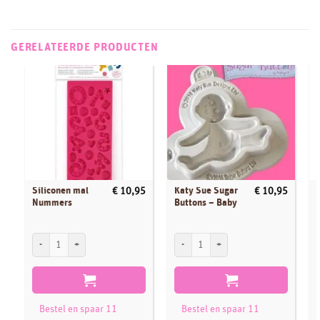
GERELATEERDE PRODUCTEN
Siliconen mal
Katy Sue Sugar
€
10,95
€
10,95
Nummers
Buttons – Baby
Siliconen mal Nummers aantal
Katy Sue Sugar Buttons - Baby aantal
S
Bestel en spaar 11
Bestel en spaar 11