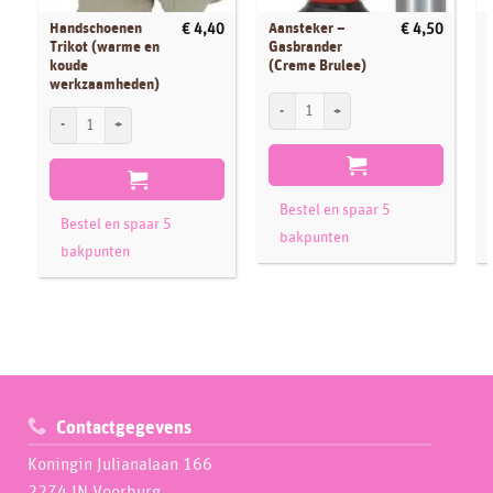
Handschoenen
Aansteker –
€
4,40
€
4,50
Trikot (warme en
Gasbrander
koude
(Creme Brulee)
werkzaamheden)
Aansteker - Gasbrander (Creme Brulee) a
P
Handschoenen Trikot (warme en koude werkzaamheden) aantal
Bestel en spaar 5
Bestel en spaar 5
bakpunten
bakpunten
Contactgegevens
Koningin Julianalaan 166
2274 JN Voorburg