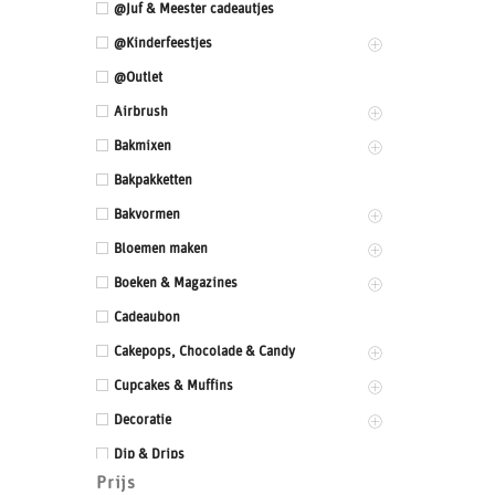
@Juf & Meester cadeautjes
@Kinderfeestjes
@Outlet
Airbrush
Bakmixen
Bakpakketten
Bakvormen
Bloemen maken
Boeken & Magazines
Cadeaubon
Cakepops, Chocolade & Candy
Cupcakes & Muffins
Decoratie
Dip & Drips
Prijs
Dozen & Dummies