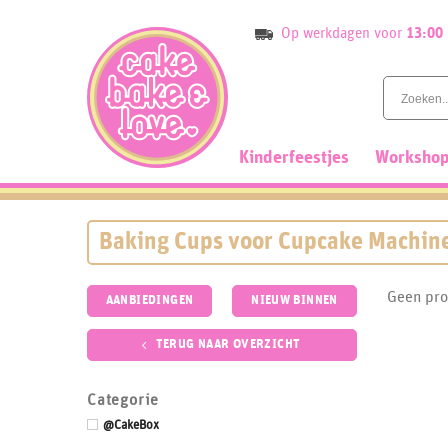
Skip
Op werkdagen voor
13:00
to
content
Kinderfeestjes
Workshop
Baking Cups voor Cupcake Machin
Geen pro
AANBIEDINGEN
NIEUW BINNEN
TERUG NAAR OVERZICHT
Categorie
@CakeBox