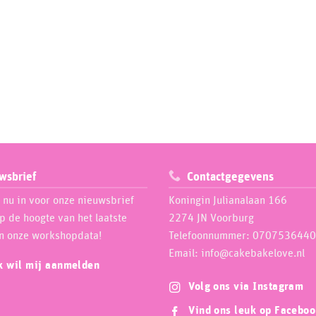
wsbrief
Contactgegevens
e nu in voor onze nieuwsbrief
Koningin Julianalaan 166
op de hoogte van het laatste
2274 JN Voorburg
n onze workshopdata!
Telefoonnummer: 0707536440
Email: info@cakebakelove.nl
ik wil mij aanmelden
Volg ons via Instagram
Vind ons leuk op Facebo