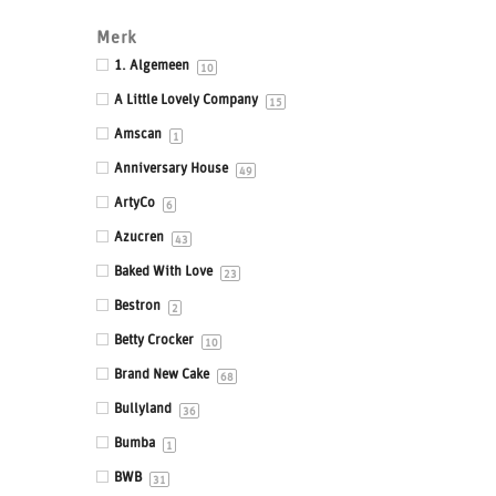
Drums & Boards
Merk
Eetbaar kant
1. Algemeen
10
Eetbare prints
A Little Lovely Company
15
Fondant, Icing & Marsepein
Amscan
1
Gepersonaliseerde Taarttoppers
Anniversary House
49
Gereedschappen & Materialen
ArtyCo
6
Icing
Azucren
43
Impressie en Embossing matten & stempels
Baked With Love
23
Ingrediënten
Bestron
2
Isomalt
Betty Crocker
10
Kleurstoffen
Brand New Cake
68
Siliconen mallen
Bullyland
36
Smaakstoffen
Bumba
1
Standaards
BWB
31