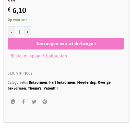
€
6,10
Op voorraad
Vintage Cake Hartvormige Taartvorm 15 cm aantal
Toevoegen aan winkelwagen
Bestel en spaar 7 bakpunten
SKU:
VTHRT062
Categorieën:
Bakvormen
,
Hart bakvormen
,
Moederdag
,
Overige
bakvormen
,
Thema's
,
Valentijn