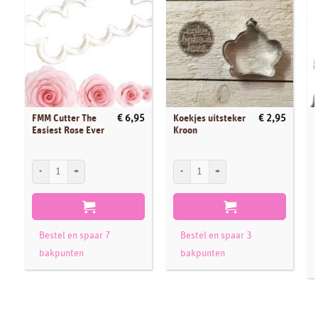
FMM Cutter The
Koekjes uitsteker
€
6,95
€
2,95
Easiest Rose Ever
Kroon
FMM Cutter The Easiest Rose Ever aantal
Koekjes uitsteker Kroon aantal
S
Bestel en spaar 7
Bestel en spaar 3
bakpunten
bakpunten